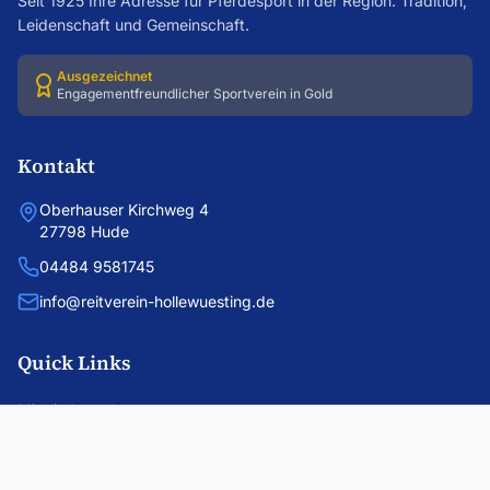
Seit
1925
Ihre Adresse für Pferdesport in der Region. Tradition,
Leidenschaft und Gemeinschaft.
Ausgezeichnet
Engagementfreundlicher Sportverein in Gold
Kontakt
Oberhauser Kirchweg 4
27798
Hude
04484 9581745
info@reitverein-hollewuesting.de
Quick Links
Mitglied werden
Reitunterricht
Aktivitäten & Events