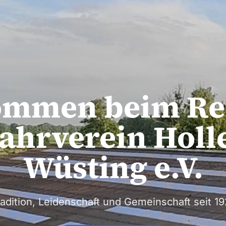
ommen beim
Re
ahrverein Holl
Wüsting e.V.
adition, Leidenschaft und Gemeinschaft seit
19