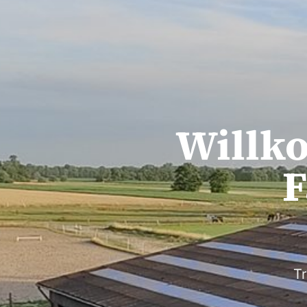
Willk
F
Tr