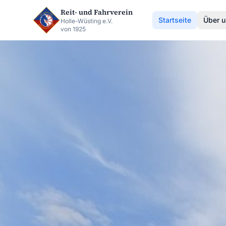
Zum Hauptinhalt springen
Reit- und Fahrverein
Startseite
Über u
Holle-Wüsting e.V.
von
1925