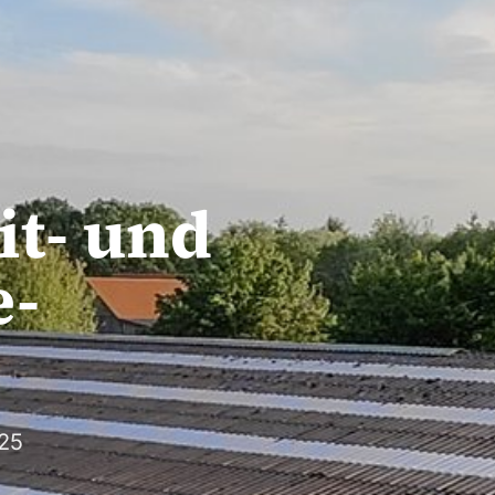
it- und
e-
25